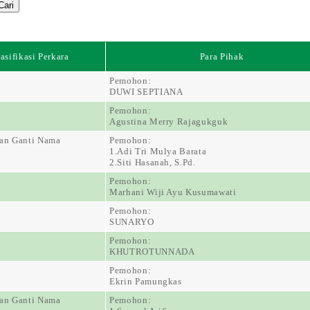
asifikasi Perkara
Para Pihak
Pemohon:
DUWI SEPTIANA
Pemohon:
Agustina Merry Rajagukguk
an Ganti Nama
Pemohon:
1.Adi Tri Mulya Barata
2.Siti Hasanah, S.Pd.
Pemohon:
Marhani Wiji Ayu Kusumawati
Pemohon:
SUNARYO
Pemohon:
KHUTROTUNNADA
Pemohon:
Ekrin Pamungkas
an Ganti Nama
Pemohon: