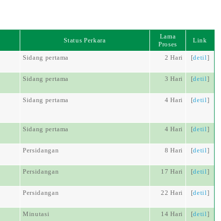
Lama
Status Perkara
Link
Proses
Sidang pertama
2 Hari
[
detil
]
Sidang pertama
3 Hari
[
detil
]
Sidang pertama
4 Hari
[
detil
]
Sidang pertama
4 Hari
[
detil
]
Persidangan
8 Hari
[
detil
]
Persidangan
17 Hari
[
detil
]
Persidangan
22 Hari
[
detil
]
Minutasi
14 Hari
[
detil
]