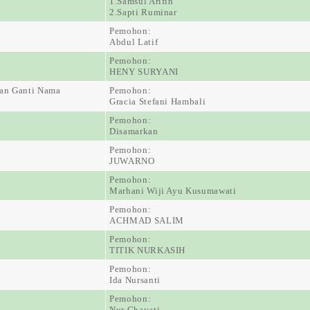
1.Samsul Arifin
2.Sapti Ruminar
Pemohon:
Abdul Latif
Pemohon:
HENY SURYANI
an Ganti Nama
Pemohon:
Gracia Stefani Hambali
Pemohon:
Disamarkan
Pemohon:
JUWARNO
Pemohon:
Marhani Wiji Ayu Kusumawati
Pemohon:
ACHMAD SALIM
Pemohon:
TITIK NURKASIH
Pemohon:
Ida Nursanti
Pemohon:
Nur Chayati