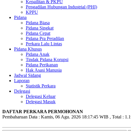
Kepailitan & PKPU
Pengadilan Hubungan Industrial (PHI)
KPPU
Pidana
Pidana Biasa
Pidana Singkat
Pidana Cepat
Pidana Pra Peradilan
Perkara Lalu Lintas
Pidana Khusus
Pidana Anak
Tindak Pidana Korupsi
Pidana Perikanan
Hak Asasi Manusia
Jadwal Sidang
Laporan
Statistik Perkara
Delegasi
Delegasi Keluar
Delegasi Masuk
DAFTAR PERKARA PERMOHONAN
Pembaharuan Data : Kamis, 06 Agu. 2026 18:17:45 WIB , Total : 1.1