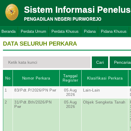
Sistem Informasi Penelu
PENGADILAN NEGERI PURWOREJO
Beranda
Perdata Umum
Perdata Khusus
Pidana
Pidana Khusus
DATA SELURUH PERKARA
Tanggal
No
Nomor Perkara
Klasifikasi Perkara
Register
1
83/Pdt.P/2026/PN Pwr
05 Aug
Lain-Lain
2026
2
31/Pdt.Bth/2026/PN
05 Aug
Objek Sengketa Tanah
Pwr
2026