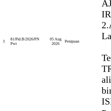
A
I
2
La
81/Pid.B/2026/PN
05 Aug
3
Penipuan
Pwr
2026
Te
T
a
bi
I