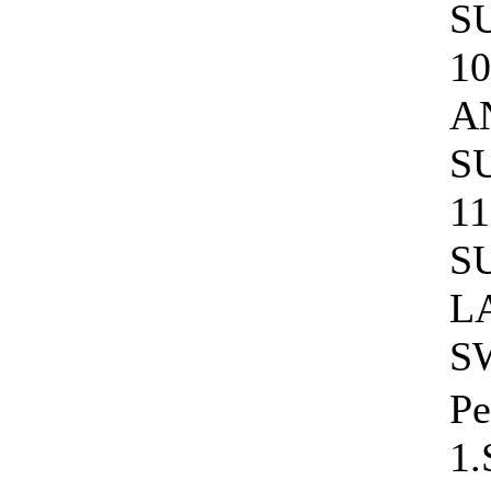
S
1
A
S
1
S
L
S
Pe
1