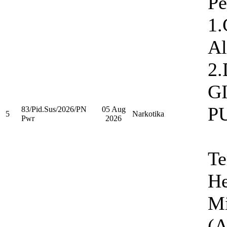
Pe
1.
Al
2
G
P
83/Pid.Sus/2026/PN
05 Aug
5
Narkotika
Pwr
2026
Te
He
Mi
(A