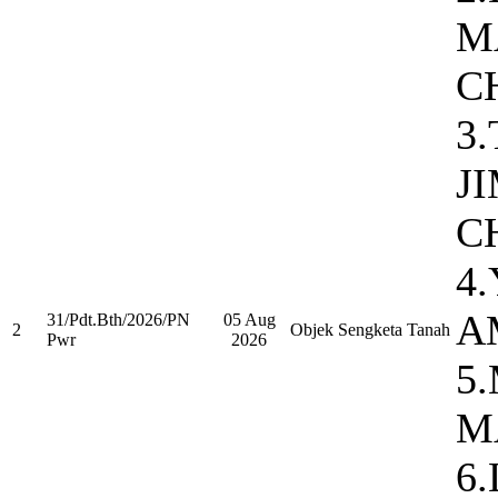
M
C
3
J
C
4
A
31/Pdt.Bth/2026/PN
05 Aug
2
Objek Sengketa Tanah
Pwr
2026
5
M
6