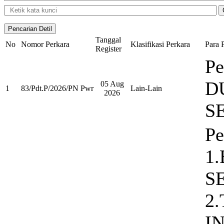
Tanggal
No
Nomor Perkara
Klasifikasi Perkara
Para 
Register
P
D
05 Aug
1
83/Pdt.P/2026/PN Pwr
Lain-Lain
2026
S
Pe
1
S
2.
I