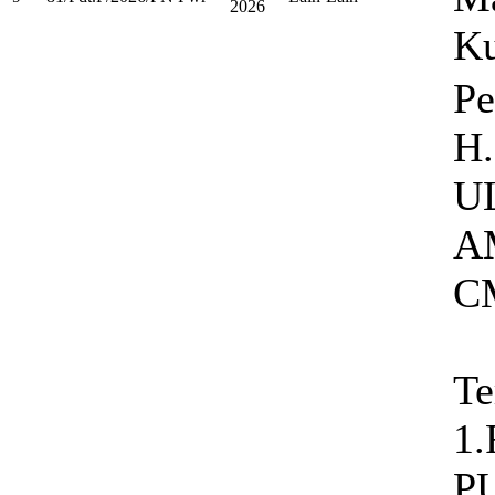
2026
K
Pe
H
U
AM
C
Te
1.
P