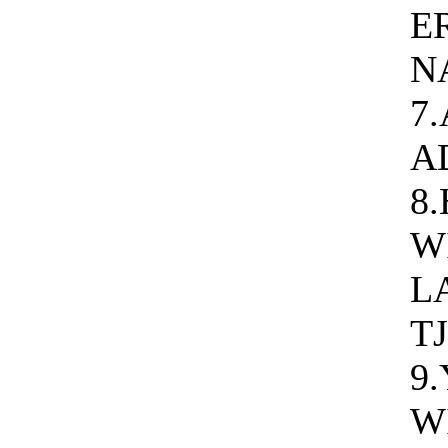
E
N
7
A
8
W
L
T
9
W