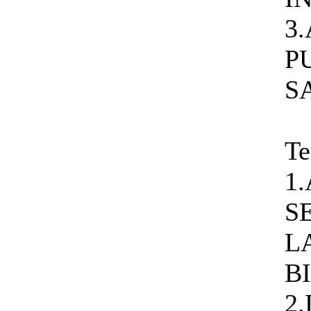
3
P
S
Te
1
SE
L
B
2.