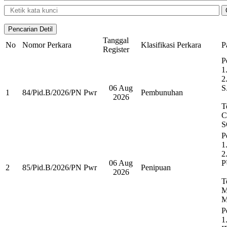
Tanggal
No
Nomor Perkara
Klasifikasi Perkara
P
Register
P
1
2
06 Aug
S
1
84/Pid.B/2026/PN Pwr
Pembunuhan
2026
T
C
S
P
1
2
06 Aug
P
2
85/Pid.B/2026/PN Pwr
Penipuan
2026
T
M
M
P
1