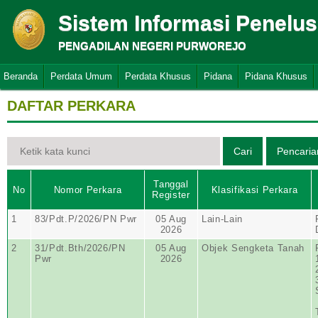
Sistem Informasi Penelu
PENGADILAN NEGERI PURWOREJO
Beranda
Perdata Umum
Perdata Khusus
Pidana
Pidana Khusus
DAFTAR PERKARA
Tanggal
No
Nomor Perkara
Klasifikasi Perkara
Register
1
83/Pdt.P/2026/PN Pwr
05 Aug
Lain-Lain
2026
2
31/Pdt.Bth/2026/PN
05 Aug
Objek Sengketa Tanah
Pwr
2026