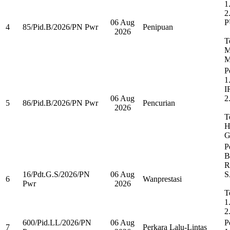
1
2
06 Aug
P
4
85/Pid.B/2026/PN Pwr
Penipuan
2026
T
M
M
P
1
I
06 Aug
2
5
86/Pid.B/2026/PN Pwr
Pencurian
2026
T
H
G
P
B
R
16/Pdt.G.S/2026/PN
06 Aug
S
6
Wanprestasi
Pwr
2026
T
1
2
600/Pid.LL/2026/PN
06 Aug
P
7
Perkara Lalu-Lintas