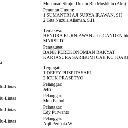
Muhamad Sirojul Umam Bin Musbihin (Alm)
Penuntut Umum:
1.SUMANTRI AJI SURYA IRAWAN, SH
2.Gita Nuzula Allamah, S.H.
Terdakwa:
HENDRA KURNIAWAN alias GANDEN bi
MARSUDI
Penggugat:
BANK PEREKONOMIAN RAKYAT
KARTASURA SARIBUMI CAB KUTOAR
si
Tergugat:
1.DEFFY PUSPITASARI
2.ICUK PRASETYO
Pelanggar:
lu-Lintas
Jefri
Pelanggar:
lu-Lintas
Muh Fathul
Pelanggar:
lu-Lintas
Edy Purwanto
Pelanggar:
lu-Lintas
Aqil Permata W