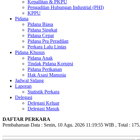
Kepailitan & PKPU
Pengadilan Hubungan Industrial (PHI)
KPPU
Pidana
Pidana Biasa
Pidana Singkat
Pidana Cepat
Pidana Pra Peradilan
Perkara Lalu Lintas
Pidana Khusus
Pidana Anak
Tindak Pidana Korupsi
Pidana Perikanan
Hak Asasi Manusia
Jadwal Sidang
Laporan
Statistik Perkara
Delegasi
Delegasi Keluar
Delegasi Masuk
DAFTAR PERKARA
Pembaharuan Data : Senin, 10 Agu. 2026 11:19:55 WIB , Total : 175