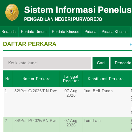
Sistem Informasi Penelu
PENGADILAN NEGERI PURWOREJO
Beranda
Perdata Umum
Perdata Khusus
Pidana
Pidana Khusus
DAFTAR PERKARA
P
Tanggal
No
Nomor Perkara
Klasifikasi Perkara
Register
1
32/Pdt.G/2026/PN Pwr
07 Aug
Jual Beli Tanah
2026
2
84/Pdt.P/2026/PN Pwr
07 Aug
Lain-Lain
2026