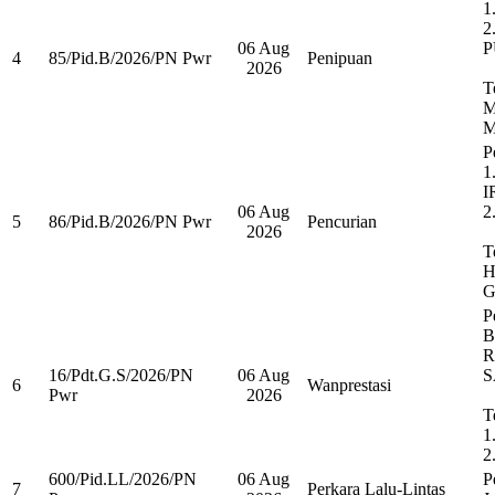
1
2
06 Aug
P
4
85/Pid.B/2026/PN Pwr
Penipuan
2026
T
M
M
P
1
I
06 Aug
2
5
86/Pid.B/2026/PN Pwr
Pencurian
2026
T
H
G
P
B
R
16/Pdt.G.S/2026/PN
06 Aug
S
6
Wanprestasi
Pwr
2026
T
1
2
600/Pid.LL/2026/PN
06 Aug
P
7
Perkara Lalu-Lintas