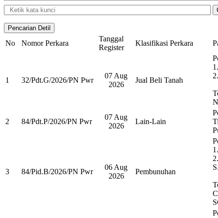
Tanggal
No
Nomor Perkara
Klasifikasi Perkara
P
Register
P
1
07 Aug
2
1
32/Pdt.G/2026/PN Pwr
Jual Beli Tanah
2026
T
N
P
07 Aug
2
84/Pdt.P/2026/PN Pwr
Lain-Lain
T
2026
P
P
1
2
06 Aug
S
3
84/Pid.B/2026/PN Pwr
Pembunuhan
2026
T
C
S
P