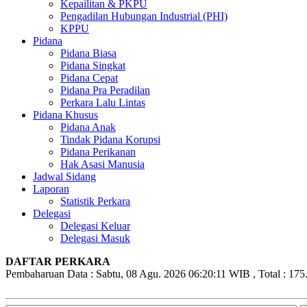
Kepailitan & PKPU
Pengadilan Hubungan Industrial (PHI)
KPPU
Pidana
Pidana Biasa
Pidana Singkat
Pidana Cepat
Pidana Pra Peradilan
Perkara Lalu Lintas
Pidana Khusus
Pidana Anak
Tindak Pidana Korupsi
Pidana Perikanan
Hak Asasi Manusia
Jadwal Sidang
Laporan
Statistik Perkara
Delegasi
Delegasi Keluar
Delegasi Masuk
DAFTAR PERKARA
Pembaharuan Data : Sabtu, 08 Agu. 2026 06:20:11 WIB , Total : 175