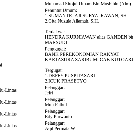
Muhamad Sirojul Umam Bin Musbihin (Alm)
Penuntut Umum:
1.SUMANTRI AJI SURYA IRAWAN, SH
2.Gita Nuzula Allamah, S.H.
Terdakwa:
HENDRA KURNIAWAN alias GANDEN bi
MARSUDI
Penggugat:
BANK PEREKONOMIAN RAKYAT
KARTASURA SARIBUMI CAB KUTOAR
si
Tergugat:
1.DEFFY PUSPITASARI
2.ICUK PRASETYO
Pelanggar:
lu-Lintas
Jefri
Pelanggar:
lu-Lintas
Muh Fathul
Pelanggar:
lu-Lintas
Edy Purwanto
Pelanggar:
lu-Lintas
Aqil Permata W